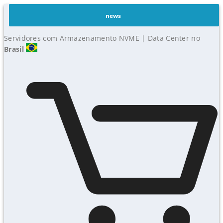
news
Servidores com Armazenamento NVME | Data Center no
Brasil