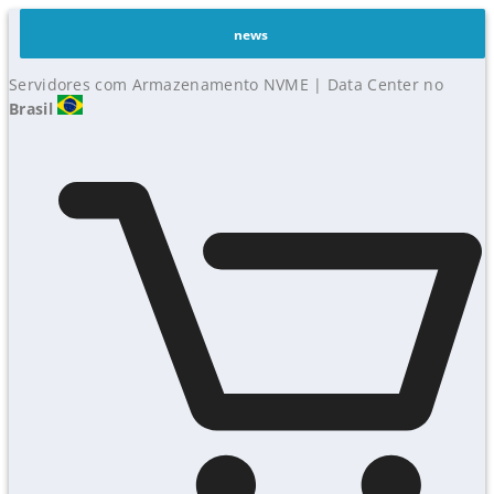
news
Servidores com Armazenamento NVME | Data Center no
Brasil