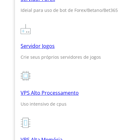
Ideial para uso de bot de Forex/Betano/Bet365
Servidor Jogos
Crie seus próprios servidores de jogos
VPS Alto Processamento
Uso intensivo de cpus
VPS Alta Memória