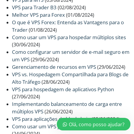
(03/08/2024)
VPS para Trader B3
(02/08/2024)
Melhor VPS para Forex
(01/08/2024)
O que é VPS Forex: Entenda as Vantagens para o
Trader
(01/08/2024)
Como usar um VPS para hospedar múltiplos sites
(30/06/2024)
Como configurar um servidor de e-mail seguro em
um VPS
(29/06/2024)
Gerenciamento de recursos em VPS
(29/06/2024)
VPS vs. Hospedagem Compartilhada para Blogs de
Alto Tráfego
(28/06/2024)
VPS para hospedagem de aplicativos Python
(27/06/2024)
Implementando balanceamento de carga entre
múltiplos VPS
(26/06/2024)
VPS para aplicações de blockchain
(25/06/2024)
Olá, como posso ajudar?
Como usar um VPS para criar uma VPN pessoal
(24/06/2024)