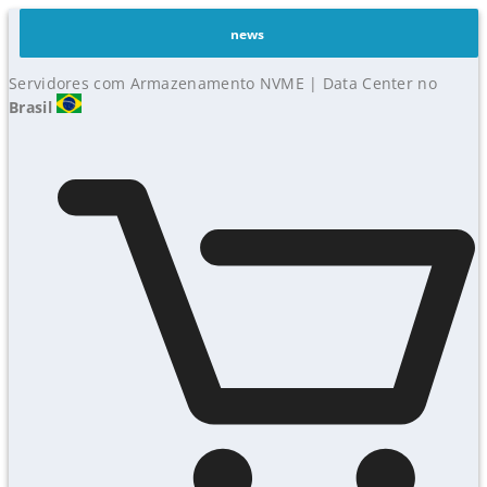
news
Servidores com Armazenamento NVME | Data Center no
Brasil