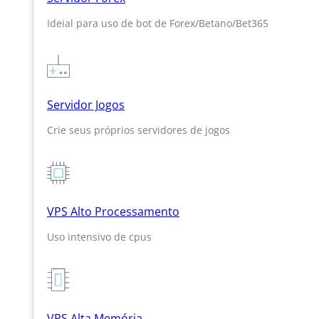
Ideial para uso de bot de Forex/Betano/Bet365
Servidor Jogos
Crie seus próprios servidores de jogos
VPS Alto Processamento
Uso intensivo de cpus
VPS Alta Memória