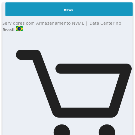
news
Servidores com Armazenamento NVME | Data Center no
Brasil