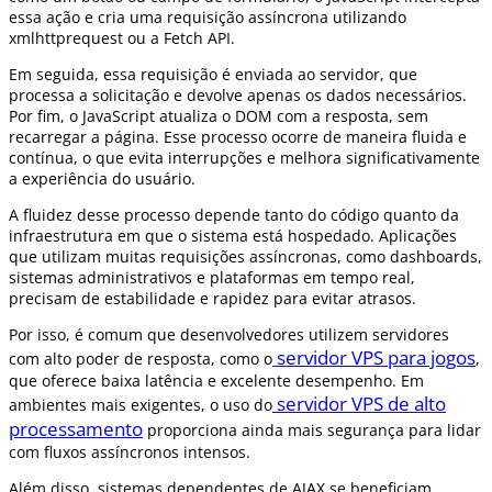
essa ação e cria uma requisição assíncrona utilizando
xmlhttprequest ou a Fetch API.
Em seguida, essa requisição é enviada ao servidor, que
processa a solicitação e devolve apenas os dados necessários.
Por fim, o JavaScript atualiza o DOM com a resposta, sem
recarregar a página. Esse processo ocorre de maneira fluida e
contínua, o que evita interrupções e melhora significativamente
a experiência do usuário.
A fluidez desse processo depende tanto do código quanto da
infraestrutura em que o sistema está hospedado. Aplicações
que utilizam muitas requisições assíncronas, como dashboards,
sistemas administrativos e plataformas em tempo real,
precisam de estabilidade e rapidez para evitar atrasos.
Por isso, é comum que desenvolvedores utilizem servidores
servidor VPS para jogos
com alto poder de resposta, como o
,
que oferece baixa latência e excelente desempenho. Em
servidor VPS de alto
ambientes mais exigentes, o uso do
processamento
proporciona ainda mais segurança para lidar
com fluxos assíncronos intensos.
Além disso, sistemas dependentes de AJAX se beneficiam