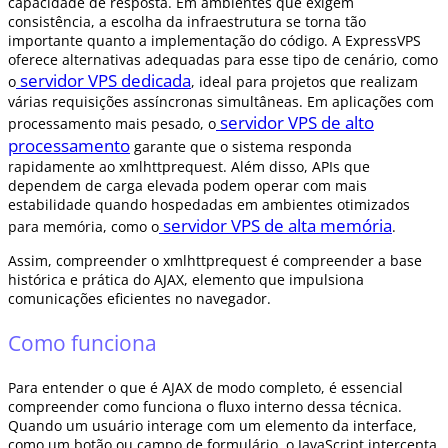
capacidade de resposta. Em ambientes que exigem
consistência, a escolha da infraestrutura se torna tão
importante quanto a implementação do código. A ExpressVPS
oferece alternativas adequadas para esse tipo de cenário, como
servidor VPS dedicada
o
, ideal para projetos que realizam
várias requisições assíncronas simultâneas. Em aplicações com
servidor VPS de alto
processamento mais pesado, o
processamento
garante que o sistema responda
rapidamente ao xmlhttprequest. Além disso, APIs que
dependem de carga elevada podem operar com mais
estabilidade quando hospedadas em ambientes otimizados
servidor VPS de alta memória
para memória, como o
.
Assim, compreender o xmlhttprequest é compreender a base
histórica e prática do AJAX, elemento que impulsiona
comunicações eficientes no navegador.
Como funciona
Para entender o que é AJAX de modo completo, é essencial
compreender como funciona o fluxo interno dessa técnica.
Quando um usuário interage com um elemento da interface,
como um botão ou campo de formulário, o JavaScript intercepta