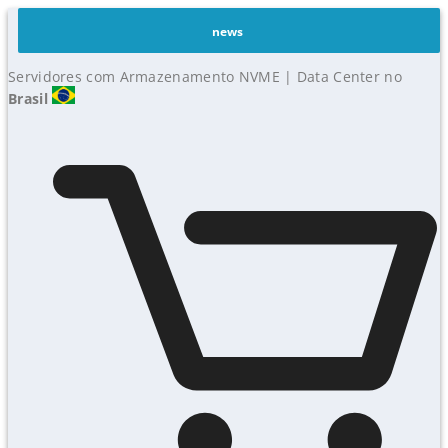
news
Servidores com Armazenamento NVME | Data Center no
Brasil