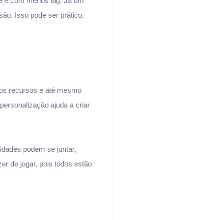
el e com menos lag. Já um
ão. Isso pode ser prático,
o dos recursos e até mesmo
personalização ajuda a criar
idades podem se juntar,
r de jogar, pois todos estão