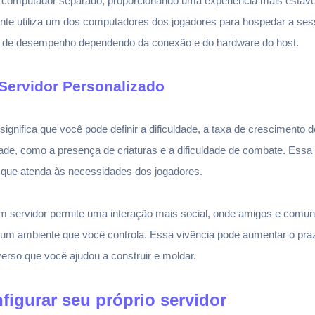
 computador separado, proporcionando uma experiência mais estáv
nte utiliza um dos computadores dos jogadores para hospedar a sess
s de desempenho dependendo da conexão e do hardware do host.
Servidor Personalizado
significa que você pode definir a dificuldade, a taxa de cresciment
ade, como a presença de criaturas e a dificuldade de combate. Essa 
 que atenda às necessidades dos jogadores.
m servidor permite uma interação mais social, onde amigos e comun
m ambiente que você controla. Essa vivência pode aumentar o praze
rso que você ajudou a construir e moldar.
figurar seu próprio servidor