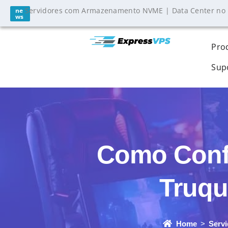
Servidores com Armazenamento NVME | Data Center no
ne
ws
Pro
Sup
Como Confi
Truqu
Home
Servi