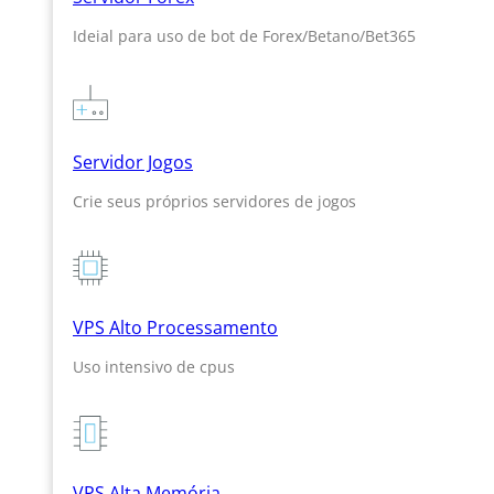
Ideial para uso de bot de Forex/Betano/Bet365
Servidor Jogos
Crie seus próprios servidores de jogos
VPS Alto Processamento
Uso intensivo de cpus
VPS Alta Memória