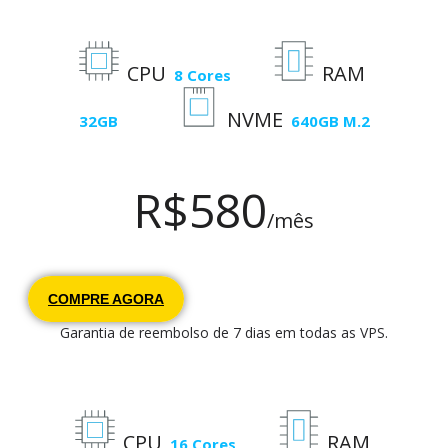
CPU
RAM
8 Cores
NVME
32GB
640GB M.2
R$
580
/mês
COMPRE AGORA
Garantia de reembolso de 7 dias em todas as VPS.
CPU
RAM
16 Cores