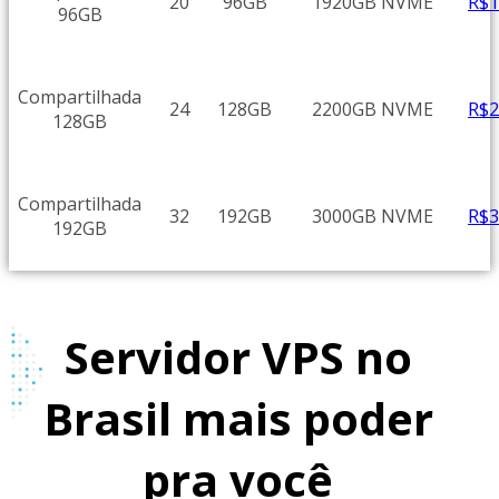
R$
20
96GB
1920GB NVME
96GB
Compartilhada
R$
24
128GB
2200GB NVME
128GB
Compartilhada
R$
32
192GB
3000GB NVME
192GB
Servidor VPS no
Brasil mais poder
pra você